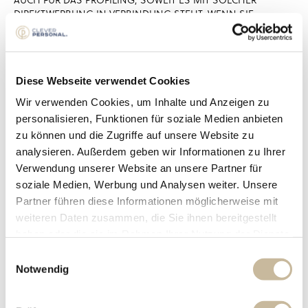
DIREKTWERBUNG IN VERBINDUNG STEHT. WENN SIE
WIDERSPRECHEN, WERDEN IHRE PERSONENBEZOGENEN
DATEN ANSCHLIESSEND NICHT MEHR ZUM ZWECKE DER
DIREKTWERBUNG VERWENDET (WIDERSPRUCH NACH ART. 21
ABS. 2 DSGVO).
Diese Webseite verwendet Cookies
Beschwerde­recht bei der
Wir verwenden Cookies, um Inhalte und Anzeigen zu
personalisieren, Funktionen für soziale Medien anbieten
zuständigen Aufsichts­
zu können und die Zugriffe auf unsere Website zu
analysieren. Außerdem geben wir Informationen zu Ihrer
behörde
Verwendung unserer Website an unsere Partner für
soziale Medien, Werbung und Analysen weiter. Unsere
Partner führen diese Informationen möglicherweise mit
Im Falle von Verstößen gegen die DSGVO steht den
Betroffenen ein Beschwerderecht bei einer Aufsichtsbehörde,
weiteren Daten zusammen, die Sie ihnen bereitgestellt
insbesondere in dem Mitgliedstaat ihres gewöhnlichen
haben oder die sie im Rahmen Ihrer Nutzung der Dienste
Aufenthalts, ihres Arbeitsplatzes oder des Orts des
gesammelt haben.
E
mutmaßlichen Verstoßes zu. Das Beschwerderecht besteht
Notwendig
i
unbeschadet anderweitiger verwaltungsrechtlicher oder
gerichtlicher Rechtsbehelfe.
n
w