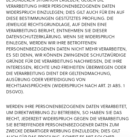
VERARBEITUNG IHRER PERSONENBEZOGENEN DATEN
WIDERSPRUCH EINZULEGEN; DIES GILT AUCH FÜR EIN AUF
DIESE BESTIMMUNGEN GESTÜTZTES PROFILING. DIE
JEWEILIGE RECHTSGRUNDLAGE, AUF DENEN EINE
VERARBEITUNG BERUHT, ENTNEHMEN SIE DIESER
DATENSCHUTZERKLÄRUNG. WENN SIE WIDERSPRUCH
EINLEGEN, WERDEN WIR IHRE BETROFFENEN
PERSONENBEZOGENEN DATEN NICHT MEHR VERARBEITEN,
ES SEI DENN, WIR KÖNNEN ZWINGENDE SCHUTZWÜRDIGE
GRÜNDE FÜR DIE VERARBEITUNG NACHWEISEN, DIE IHRE
INTERESSEN, RECHTE UND FREIHEITEN ÜBERWIEGEN ODER
DIE VERARBEITUNG DIENT DER GELTENDMACHUNG,
AUSÜBUNG ODER VERTEIDIGUNG VON
RECHTSANSPRÜCHEN (WIDERSPRUCH NACH ART. 21 ABS. 1
DSGVO).
WERDEN IHRE PERSONENBEZOGENEN DATEN VERARBEITET,
UM DIREKTWERBUNG ZU BETREIBEN, SO HABEN SIE DAS
RECHT, JEDERZEIT WIDERSPRUCH GEGEN DIE VERARBEITUNG
SIE BETREFFENDER PERSONENBEZOGENER DATEN ZUM
ZWECKE DERARTIGER WERBUNG EINZULEGEN; DIES GILT
AUCH FÜR DAS PROFILING, SOWEIT ES MIT SOLCHER