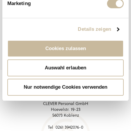
u
Marketing
n
g
s
Details zeigen
a
u
s
Cookies zulassen
w
a
h
Auswahl erlauben
l
Nur notwendige Cookies verwenden
CLEVER Personal GmbH
Hoevelstr. 19-23
56073 Koblenz
Tel 0261 3942076-0