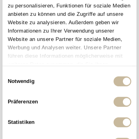
Leave a reply
zu personalisieren, Funktionen für soziale Medien
anbieten zu können und die Zugriffe auf unsere
Website zu analysieren. Außerdem geben wir
Informationen zu Ihrer Verwendung unserer
Website an unsere Partner für soziale Medien,
Werbung und Analysen weiter. Unsere Partner
führen diese Informationen möglicherweise mit
weiteren Daten zusammen, die Sie ihnen
bereitgestellt haben oder die sie im Rahmen Ihrer
E
Nutzung der Dienste gesammelt haben.
Notwendig
i
n
w
Präferenzen
i
l
l
Statistiken
i
g