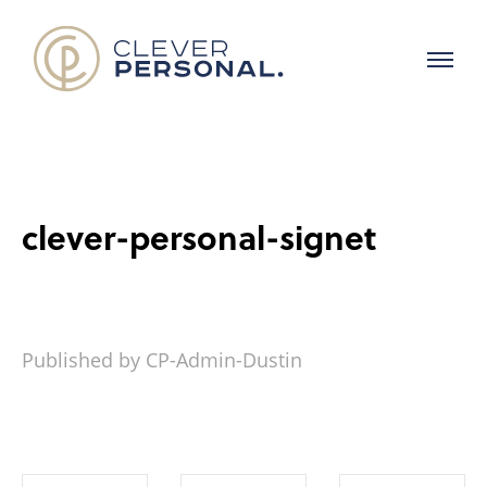
clever-personal-signet
Published by CP-Admin-Dustin