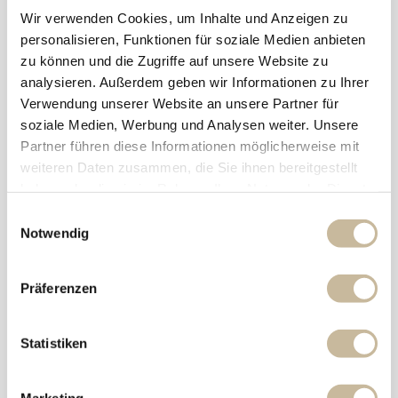
Leave a reply
Wir verwenden Cookies, um Inhalte und Anzeigen zu
personalisieren, Funktionen für soziale Medien anbieten
zu können und die Zugriffe auf unsere Website zu
analysieren. Außerdem geben wir Informationen zu Ihrer
Verwendung unserer Website an unsere Partner für
soziale Medien, Werbung und Analysen weiter. Unsere
Partner führen diese Informationen möglicherweise mit
weiteren Daten zusammen, die Sie ihnen bereitgestellt
haben oder die sie im Rahmen Ihrer Nutzung der Dienste
gesammelt haben.
E
Notwendig
i
n
w
Präferenzen
i
l
l
Statistiken
i
g