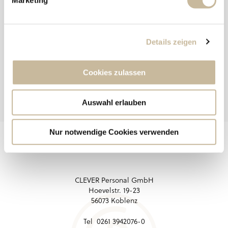
Marketing
u
n
g
Details zeigen
s
a
u
Cookies zulassen
s
w
Auswahl erlauben
a
h
l
Nur notwendige Cookies verwenden
CLEVER Personal GmbH
Hoevelstr. 19-23
56073 Koblenz
Tel 0261 3942076-0